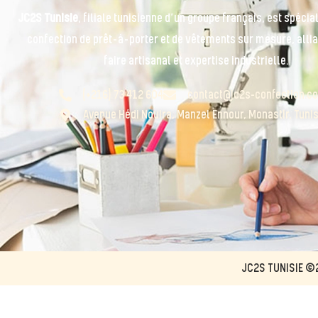
JC2S Tunisie
, filiale tunisienne d’un groupe français, est spécia
confection de prêt-à-porter et de vêtements sur mesure, allia
faire artisanal et expertise industrielle.
(+216) 73 412 604
contact@jc2s-confection.c
Avenue Hédi Nouira, Manzel Ennour, Monastir, Tunis
JC2S TUNISIE ©20